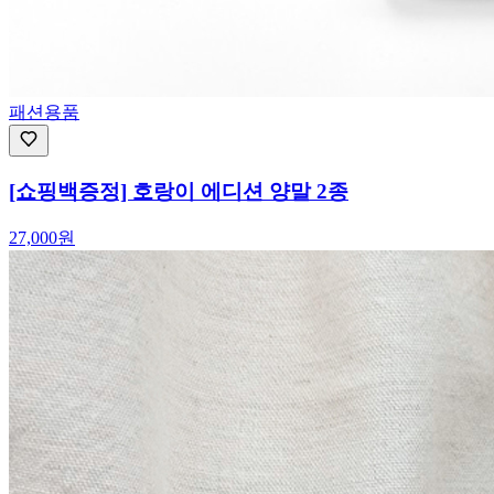
패션용품
[쇼핑백증정] 호랑이 에디션 양말 2종
27,000
원