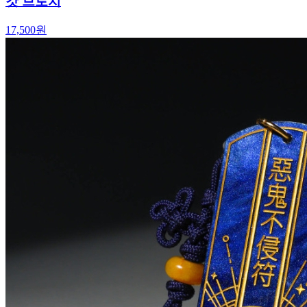
갓 브로치
17,500
원