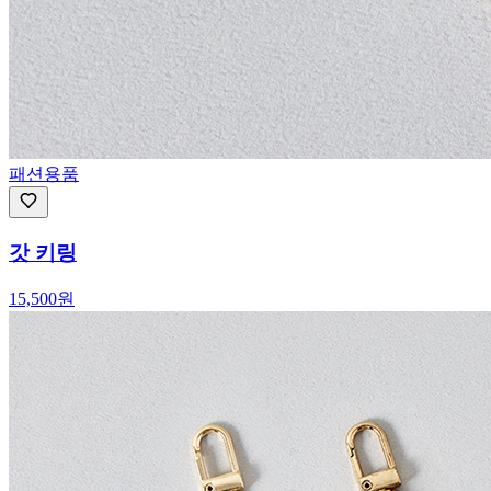
패션용품
갓 키링
15,500
원