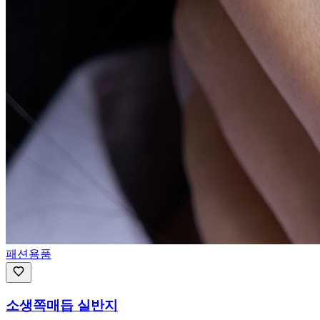
패션용품
소생쪽매듭 실반지