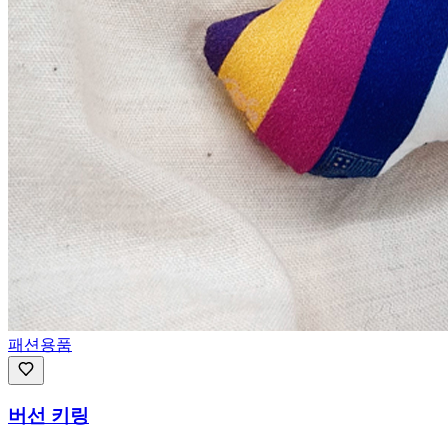
패션용품
버선 키링