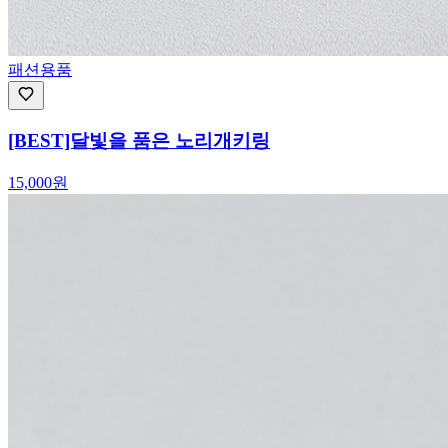
패션용품
[BEST]달빛을 품은 노리개키링
15,000
원