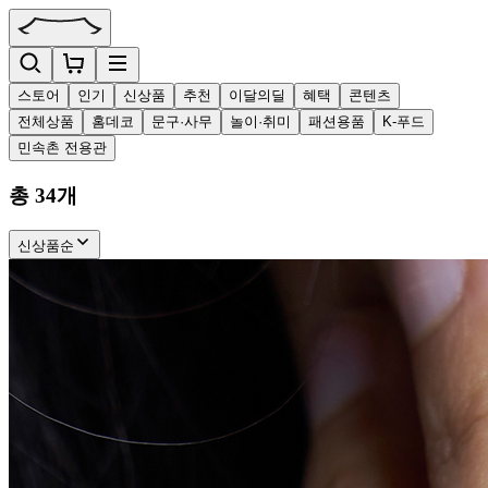
스토어
인기
신상품
추천
이달의딜
혜택
콘텐츠
전체상품
홈데코
문구·사무
놀이·취미
패션용품
K-푸드
민속촌 전용관
총
34
개
신상품순