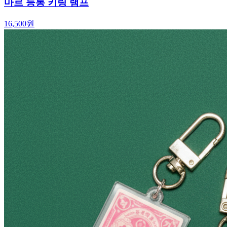
마르 등롱 키링 램프
16,500
원