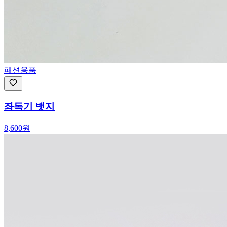
패션용품
좌독기 뱃지
8,600
원