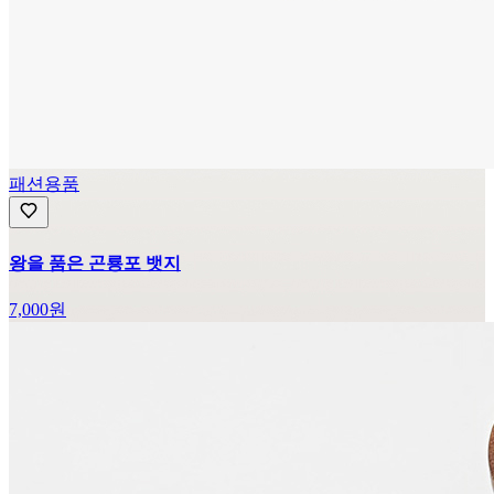
패션용품
왕을 품은 곤룡포 뱃지
7,000
원