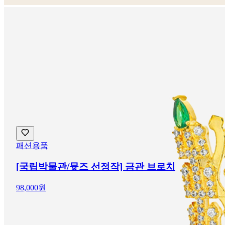
패션용품
[국립박물관/뮷즈 선정작] 금관 브로치
98,000원