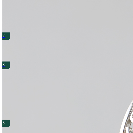
패션용품
[BEST]달빛을 품은 노리개키링
2
15,000원
패션용품
3
금관 뱃지
패션용품
30,000원
갓 키링
15,500원
5
홈데코