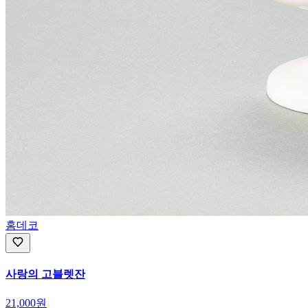
홈데코
사랑의 고블렛잔
21,000원