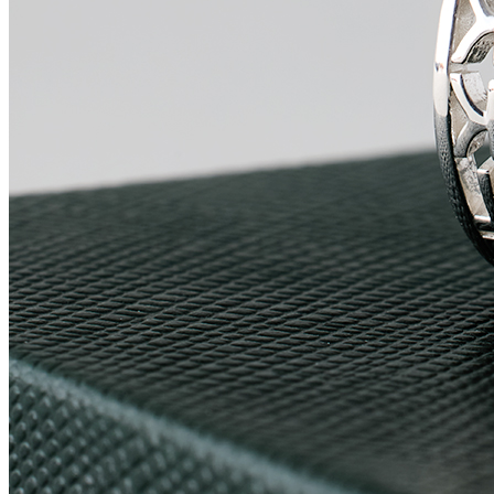
굿 럭 피쉬 마그넷
32,000원