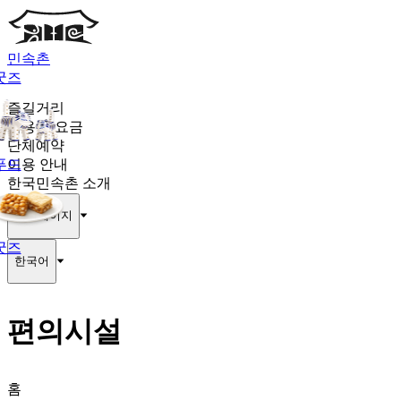
민속촌
굿즈
즐길거리
이용권·요금
단체예약
푸드
이용 안내
한국민속촌 소개
마이페이지
굿즈
한국어
편의시설
홈