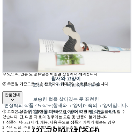
4.
찹쌀엿
–
민속촌
배송
-
기본배송비
: 3,000
원
-
낱개
30
개를 초과하는 경우
, 30
개 단위마다
3,000
원 추가 부과
-
평균 배송일
:
평일
12
시 이전 주문 건은 당일 발송
,
이후 주문 건은 익일 발송
(
주말 및 공휴일 제외
)
-
배송비 예시
: 1~30
개
3,000
원
/ 31~60
개
6,000
원
/ 61~90
개
9,000
원
5.
기타 상품
–
판매자 배송
-
기본배송비
: 3,000
원
-
평균 배송일
:
평일
12
시 이전 주문 건 기준
2~3
일 이내 발송
(
주말 및 공휴일
제외
)
②
모든 상품의 배송 일정은 주문 시점
,
물류 상황
,
택배사 사정에 따라 변동될
수 있으며
,
연휴 및 공휴일은 배송일 산정에서 제외됩니다
.
참새와 고양이
③ 주문일 기준으로 배송 완료까지 최대 7일 소요될 수 있습니다.
조선, 덕수 1003, 국립중앙박물관
반품안내
보송한 털을 살아있는 듯 표현한
변상벽의 작품 <묘작도(참새와 고양이)> 속의 고양이입니다.
나무 위 참새를 바라보는 냥이의 치명적인 자태!
①
고객은 상품을 수령한 날로부터
7
일 이내에 교환 또는 반품을 신청할 수
있습니다
.
단
,
다음 각 호의 경우에는 교환 및 반품이 불가합니다
.
1.
상품의 택
(tag)
제거
,
개봉
,
사용 등으로 상품의 가치가 훼손된 경우
(2) 고양이 (치즈냥)
2.
신선식품
,
주류 등 유통기한 및 품질 보존이 중요한 상품