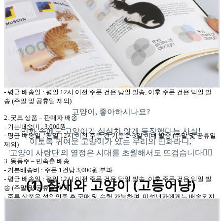
상품 설명 더보기
배송안내
①
상품별 배송정책은 다음과 같습니다
.
1.
굿즈 상품
–
민속촌
배송
-
기본배송비
: 3,000
원
-
평균 배송일
:
평일
12
시 이전 주문 건은 당일 발송
,
이후 주문 건은 익일 발
송
(
주말 및 공휴일 제외
)
고양이, 좋아하시나요?
2.
굿즈 상품
–
판매자
배송
-
기본배송비
: 3,000
원
민화 속에도 고양이가 심심치 않게 등장했다는 사실!
-
평균 배송일
:
평일
12
시 이전 주문 건 기준
2~3
일 이내 발송
(
주말 및 공휴일
이토록 귀여운 고양이가 있는 우리의 민화라니,
제외
)
'고양이 사랑단'의 열정은 시대를 초월해서도 뜨겁습니다❤️‍🔥
3.
동동주
–
민속촌
배송
-
기본배송비
:
주문
1
건당
3,000
원 부과
-
평균 배송일
:
평일
12
시 이전 주문 건은 당일 발송
,
이후 주문 건은 익일 발
(1) 참새와 고양이 (고등어냥)
송
(
주말 및 공휴일 제외
)
-
주류 상품은 성인인증 후 구매 및 수령 가능하며
,
미성년자에게는 배송되지
않습니다
.