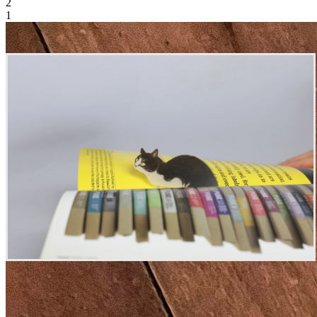
2
1
(3) 고양이(턱시도냥)
고양이
조선, 덕수1415, 국립중앙박물관