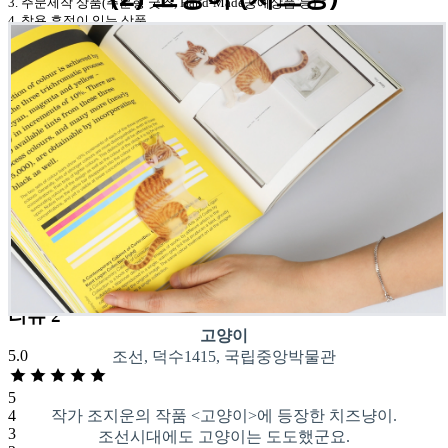
3.
주문제작 상품
(
주문형 굿즈
, Hand-Made
공예상품 등
)
4.
착용 흔적이 있는 상품
5.
제품 박스 훼손
,
구성품 분실 등으로 상품 가치가 상실된 경우
②
고객의 단순 변심으로 인한 교환 및 반품 시 왕복 배송비는 고객이 부담합
니다
.
③
제품 하자
,
오배송 등 판매자 귀책 사유가 있는 경우 해당 배송비는 판매자
가 부담합니다
.
환불안내
①
환불은 상품 회수 및 검수 완료 후 진행됩니다
.
②
상품 청약철회 가능 기간은 상품 수령일로부터
7
일 이내로 합니다
.
③
환불은 결제수단별로 상이하며
,
결제대행사
(PG
사
)
의 정책에 따라 일정 기
간이 소요될 수 있습니다
.
리뷰
2
고양이
5.0
조선, 덕수1415, 국립중앙박물관
5
작가 조지운의 작품 <고양이>에 등장한 치즈냥이.
4
3
조선시대에도 고양이는 도도했군요.