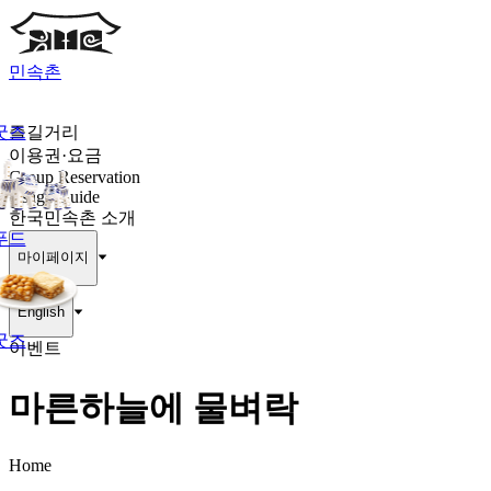
민속촌
굿즈
즐길거리
이용권·요금
Group Reservation
Usage Guide
한국민속촌 소개
푸드
마이페이지
English
굿즈
이벤트
마른하늘에 물벼락
Home